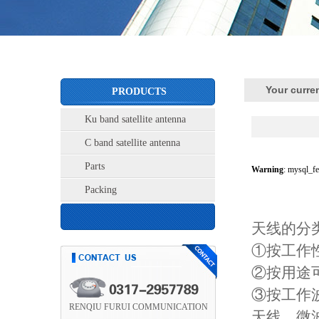
Your curre
PRODUCTS
Ku band satellite antenna
C band satellite antenna
Parts
Warning
: mysql_fe
Packing
天线的分类
①按工作
②按用途
③按工作
RENQIU FURUI COMMUNICATION
天线、微