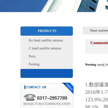
Your curre
PRODUCTS
Ku band satellite antenna
Communicat
C band satellite antenna
Parts
Packing
Warning
: mysql_fe
1.数据爆
2016年
123.9%
RENQIU FURUI COMMUNICATION
98.1%