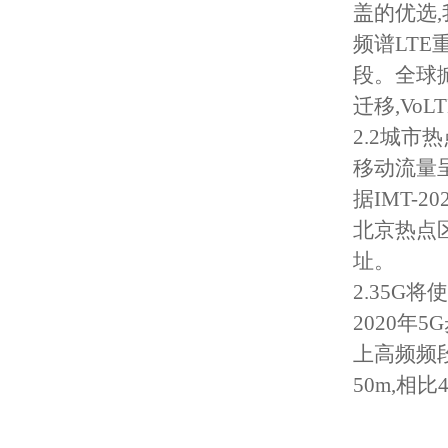
盖的优选,
频谱LT
段。全球
迁移,Vo
2.2城市
移动流量
据IMT-2
北京热点
址。
2.35G
2020年
上高频频段
50m,相